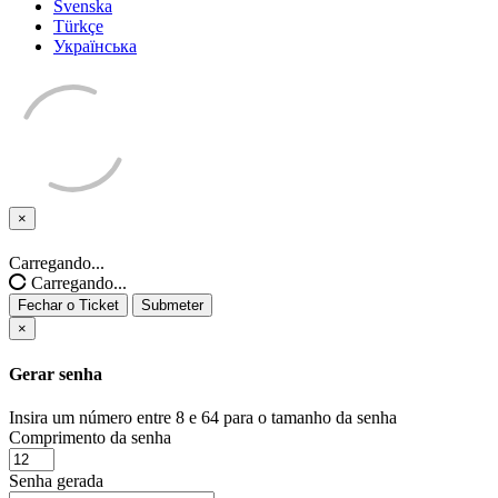
Svenska
Türkçe
Українська
×
Fechar
o
Carregando...
Ticket
Carregando...
Fechar o Ticket
Submeter
×
Gerar senha
Insira um número entre 8 e 64 para o tamanho da senha
Comprimento da senha
Senha gerada