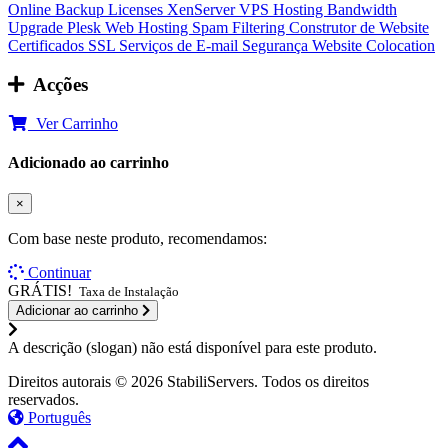
Online Backup
Licenses
XenServer VPS Hosting
Bandwidth
Upgrade
Plesk Web Hosting
Spam Filtering
Construtor de Website
Certificados SSL
Serviços de E-mail
Segurança Website
Colocation
Acções
Ver Carrinho
Adicionado ao carrinho
×
Com base neste produto, recomendamos:
Continuar
GRÁTIS!
Taxa de Instalação
Adicionar ao carrinho
A descrição (slogan) não está disponível para este produto.
Direitos autorais © 2026 StabiliServers. Todos os direitos
reservados.
Português