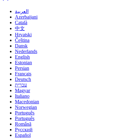
العربية
Azerbaijani
Català
中文
Hrvatski
Čeština
Dansk
Nederlands
English
Estonian
Persian
Français
Deutsch
עברית
Magyar
Italiano
Macedonian
Norwegian
Português
Português
Română
Русский
Español