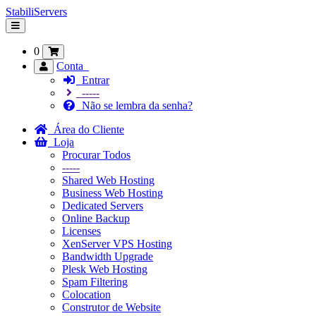
StabiliServers
Alternar
navegação
0
Conta
Entrar
-----
Não se lembra da senha?
Área do Cliente
Loja
Procurar Todos
-----
Shared Web Hosting
Business Web Hosting
Dedicated Servers
Online Backup
Licenses
XenServer VPS Hosting
Bandwidth Upgrade
Plesk Web Hosting
Spam Filtering
Colocation
Construtor de Website