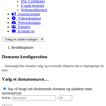
SSL Certifikater
E-mail-tjenester
Websitesikkerhed
Annonceringer
Vidensdatabase
Netværksstatus
Partnere
Kontakt os
Bestillingskurv
Domæne konfiguration
Gennemgå dine domæne valg, og eventuelle tilføjelser der er tilgængelige for
dem.
Vælg et domænenavn…
Jeg vil bruge mit eksisterende domæne og opdatere mine
navneservere
www.
.