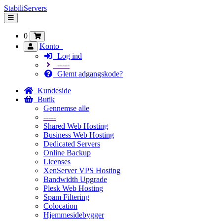
StabiliServers
Skift
navigation
0
Konto
Log ind
-----
Glemt adgangskode?
Kundeside
Butik
Gennemse alle
-----
Shared Web Hosting
Business Web Hosting
Dedicated Servers
Online Backup
Licenses
XenServer VPS Hosting
Bandwidth Upgrade
Plesk Web Hosting
Spam Filtering
Colocation
Hjemmesidebygger