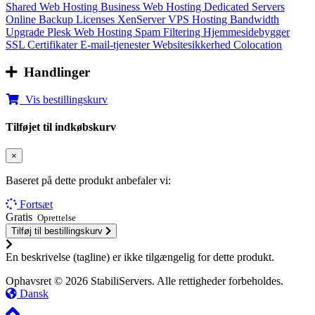
Shared Web Hosting
Business Web Hosting
Dedicated Servers
Online Backup
Licenses
XenServer VPS Hosting
Bandwidth
Upgrade
Plesk Web Hosting
Spam Filtering
Hjemmesidebygger
SSL Certifikater
E-mail-tjenester
Websitesikkerhed
Colocation
Handlinger
Vis bestillingskurv
Tilføjet til indkøbskurv
×
Baseret på dette produkt anbefaler vi:
Fortsæt
Gratis
Oprettelse
Tilføj til bestillingskurv
En beskrivelse (tagline) er ikke tilgængelig for dette produkt.
Ophavsret © 2026 StabiliServers. Alle rettigheder forbeholdes.
Dansk