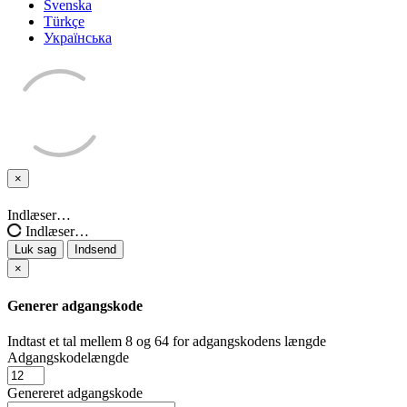
Svenska
Türkçe
Українська
×
Luk
sag
Indlæser…
Indlæser…
Luk sag
Indsend
×
Generer adgangskode
Indtast et tal mellem 8 og 64 for adgangskodens længde
Adgangskodelængde
Genereret adgangskode