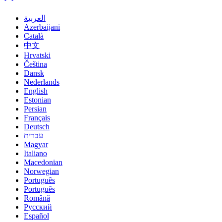
العربية
Azerbaijani
Català
中文
Hrvatski
Čeština
Dansk
Nederlands
English
Estonian
Persian
Français
Deutsch
עברית
Magyar
Italiano
Macedonian
Norwegian
Português
Português
Română
Русский
Español