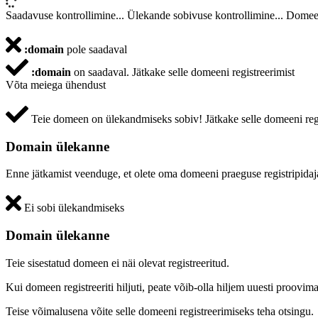
Saadavuse kontrollimine...
Ülekande sobivuse kontrollimine...
Domeen
:domain
pole saadaval
:domain
on saadaval.
Jätkake selle domeeni registreerimist
Võta meiega ühendust
Teie domeen on ülekandmiseks sobiv!
Jätkake selle domeeni reg
Domain ülekanne
Enne jätkamist veenduge, et olete oma domeeni praeguse registripidaj
Ei sobi ülekandmiseks
Domain ülekanne
Teie sisestatud domeen ei näi olevat registreeritud.
Kui domeen registreeriti hiljuti, peate võib-olla hiljem uuesti proovima
Teise võimalusena võite selle domeeni registreerimiseks teha otsingu.