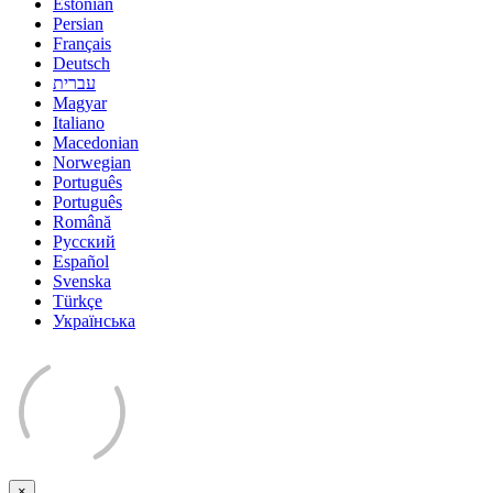
Estonian
Persian
Français
Deutsch
עברית
Magyar
Italiano
Macedonian
Norwegian
Português
Português
Română
Русский
Español
Svenska
Türkçe
Українська
×