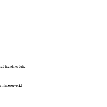
evad lisandmoodulid.
a nimeserverid