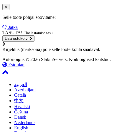
×
Selle toote põhjal soovitame:
Jätka
TASUTA!
Häälestamise tasu
Lisa ostukorvi
Kirjeldus (märksõna) pole selle toote kohta saadaval.
Autoriõigus © 2026 StabiliServers. Kõik õigused kaitstud.
Estonian
العربية
Azerbaijani
Català
中文
Hrvatski
Čeština
Dansk
Nederlands
English