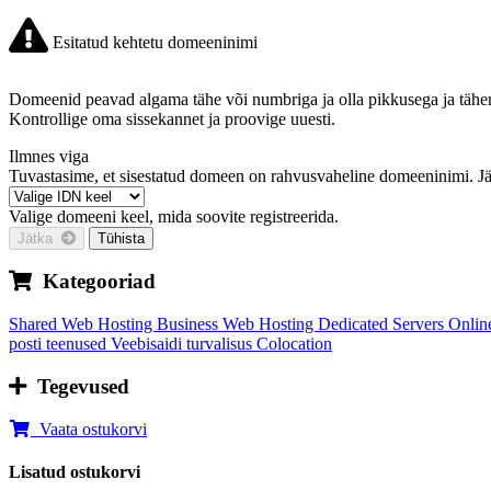
Esitatud kehtetu domeeninimi
Domeenid peavad algama tähe või numbriga
ja olla pikkusega
ja
tähe
Kontrollige oma sissekannet ja proovige uuesti.
Ilmnes viga
Tuvastasime, et sisestatud domeen on rahvusvaheline domeeninimi. Jä
Valige domeeni keel, mida soovite registreerida.
Jätka
Tühista
Kategooriad
Shared Web Hosting
Business Web Hosting
Dedicated Servers
Onlin
posti teenused
Veebisaidi turvalisus
Colocation
Tegevused
Vaata ostukorvi
Lisatud ostukorvi