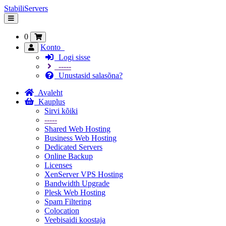
StabiliServers
Lülitage
navigeerimine
0
Konto
Logi sisse
-----
Unustasid salasõna?
Avaleht
Kauplus
Sirvi kõiki
-----
Shared Web Hosting
Business Web Hosting
Dedicated Servers
Online Backup
Licenses
XenServer VPS Hosting
Bandwidth Upgrade
Plesk Web Hosting
Spam Filtering
Colocation
Veebisaidi koostaja