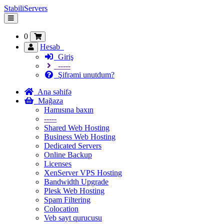
StabiliServers
Naviqasiyaya
keçid
0
Hesab
Giriş
-----
Şifrəmi unutdum?
Ana səhifə
Mağaza
Hamısına baxın
-----
Shared Web Hosting
Business Web Hosting
Dedicated Servers
Online Backup
Licenses
XenServer VPS Hosting
Bandwidth Upgrade
Plesk Web Hosting
Spam Filtering
Colocation
Veb sayt qurucusu