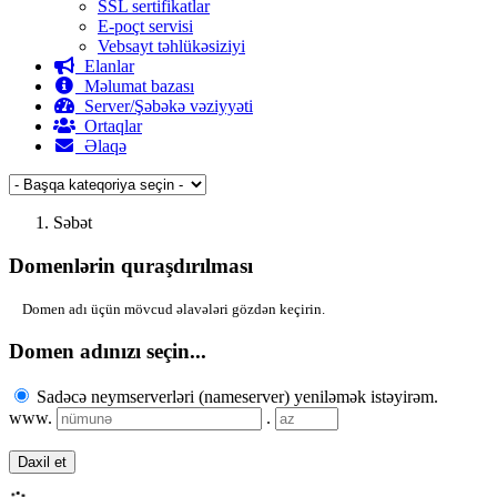
SSL sertifikatlar
E-poçt servisi
Vebsayt təhlükəsiziyi
Elanlar
Məlumat bazası
Server/Şəbəkə vəziyyəti
Ortaqlar
Əlaqə
Səbət
Domenlərin quraşdırılması
Domen adı üçün mövcud əlavələri gözdən keçirin.
Domen adınızı seçin...
Sadəcə neymserverləri (nameserver) yeniləmək istəyirəm.
www.
.
Daxil et