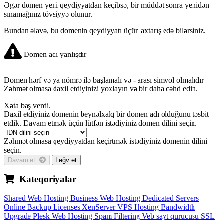
Əgər domen yeni qeydiyyatdan keçibsə, bir müddət sonra yenidən
sınamağınız tövsiyyə olunur.
Bundan əlavə, bu domenin qeydiyyatı üçün axtarış edə bilərsiniz.
Domen adı yanlışdır
Domen hərf və ya nömrə ilə başlamalı və
-
arası simvol olmalıdır
Zəhmət olmasa daxil etdiyinizi yoxlayın və bir daha cəhd edin.
Xəta baş verdi.
Daxil etdiyiniz domenin beynəlxalq bir domen adı olduğunu təsbit
etdik. Davam etmək üçün lütfən istədiyiniz domen dilini seçin.
Zəhmət olmasa qeydiyyatdan keçirtmək istədiyiniz domenin dilini
seçin.
Davam et
Ləğv et
Kateqoriyalar
Shared Web Hosting
Business Web Hosting
Dedicated Servers
Online Backup
Licenses
XenServer VPS Hosting
Bandwidth
Upgrade
Plesk Web Hosting
Spam Filtering
Veb sayt qurucusu
SSL