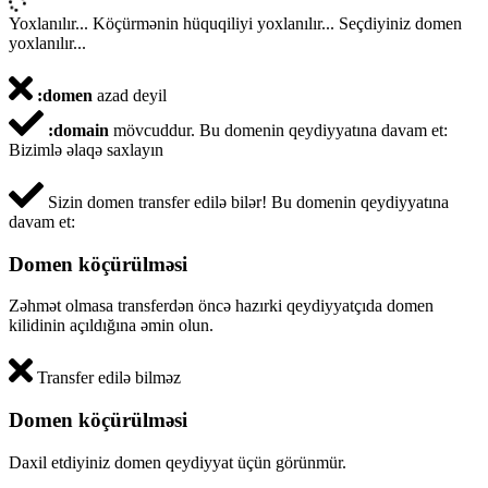
Yoxlanılır...
Köçürmənin hüquqiliyi yoxlanılır...
Seçdiyiniz domen
yoxlanılır...
:domen
azad deyil
:domain
mövcuddur.
Bu domenin qeydiyyatına davam et:
Bizimlə əlaqə saxlayın
Sizin domen transfer edilə bilər!
Bu domenin qeydiyyatına
davam et:
Domen köçürülməsi
Zəhmət olmasa transferdən öncə hazırki qeydiyyatçıda domen
kilidinin açıldığına əmin olun.
Transfer edilə bilməz
Domen köçürülməsi
Daxil etdiyiniz domen qeydiyyat üçün görünmür.