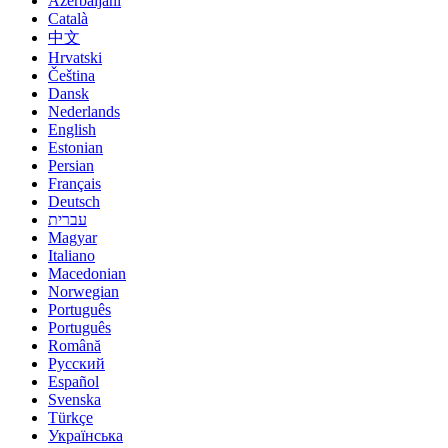
Azerbaijani
Català
中文
Hrvatski
Čeština
Dansk
Nederlands
English
Estonian
Persian
Français
Deutsch
עברית
Magyar
Italiano
Macedonian
Norwegian
Português
Português
Română
Русский
Español
Svenska
Türkçe
Українська