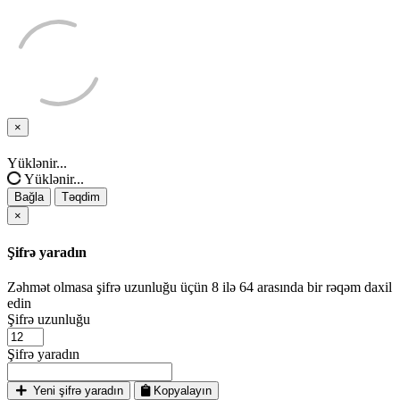
×
Bağla
Yüklənir...
Yüklənir...
Bağla
Təqdim
×
Şifrə yaradın
Zəhmət olmasa şifrə uzunluğu üçün 8 ilə 64 arasında bir rəqəm daxil
edin
Şifrə uzunluğu
Şifrə yaradın
Yeni şifrə yaradın
Kopyalayın