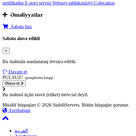
sertifikatlar
E-poçt servisi
Vebsayt təhlükəsiziyi
Colocation
Əməliyyatlar
Səbətə bax
Səbətə əlavə edildi
×
Bu məhsula əsaslanaraq tövsiyə edirik:
Davam et
PULSUZ!
quraşdırma haqqı
Əlavə et
Bu məhsul üçün təsvir (etiket) mövcud deyil.
Müəllif hüquqları © 2026 StabiliServers. Bütün hüquqlar qorunur.
Azerbaijani
العربية