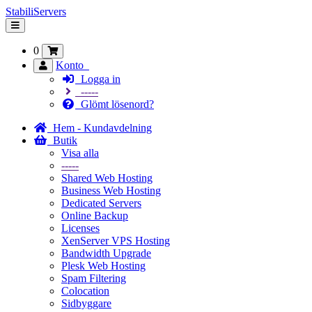
StabiliServers
Växla
navigering
0
Konto
Logga in
-----
Glömt lösenord?
Hem - Kundavdelning
Butik
Visa alla
-----
Shared Web Hosting
Business Web Hosting
Dedicated Servers
Online Backup
Licenses
XenServer VPS Hosting
Bandwidth Upgrade
Plesk Web Hosting
Spam Filtering
Colocation
Sidbyggare