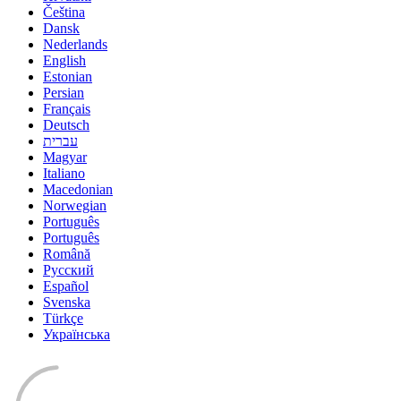
Čeština
Dansk
Nederlands
English
Estonian
Persian
Français
Deutsch
עברית
Magyar
Italiano
Macedonian
Norwegian
Português
Português
Română
Русский
Español
Svenska
Türkçe
Українська