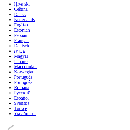
Hrvatski
Čeština
Dansk
Nederlands
English
Estonian
Persian
Français
Deutsch
עברית
Magyar
Italiano
Macedonian
Norwegian
Português
Português
Română
Русский
Español
Svenska
Türkçe
Українська