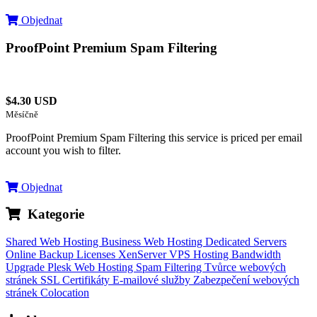
Objednat
ProofPoint Premium Spam Filtering
$4.30 USD
Měsíčně
ProofPoint Premium Spam Filtering this service is priced per email
account you wish to filter.
Objednat
Kategorie
Shared Web Hosting
Business Web Hosting
Dedicated Servers
Online Backup
Licenses
XenServer VPS Hosting
Bandwidth
Upgrade
Plesk Web Hosting
Spam Filtering
Tvůrce webových
stránek
SSL Certifikáty
E-mailové služby
Zabezpečení webových
stránek
Colocation