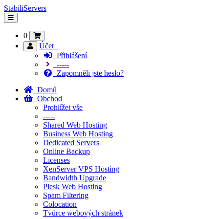
StabiliServers
Přepnout
navigaci
0
Účet
Přihlášení
-----
Zapomněli jste heslo?
Domů
Obchod
Prohlížet vše
-----
Shared Web Hosting
Business Web Hosting
Dedicated Servers
Online Backup
Licenses
XenServer VPS Hosting
Bandwidth Upgrade
Plesk Web Hosting
Spam Filtering
Colocation
Tvůrce webových stránek