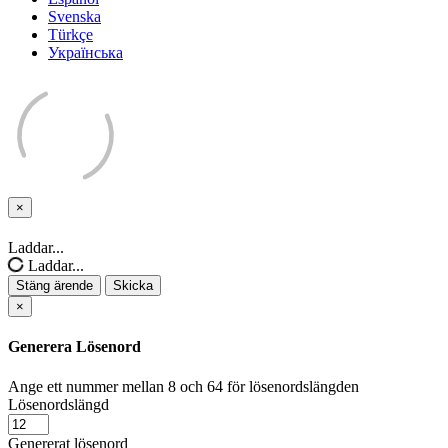
Svenska
Türkçe
Українська
×
Stäng
ärende
Laddar...
Laddar...
Stäng ärende
Skicka
×
Generera Lösenord
Ange ett nummer mellan 8 och 64 för lösenordslängden
Lösenordslängd
Genererat lösenord