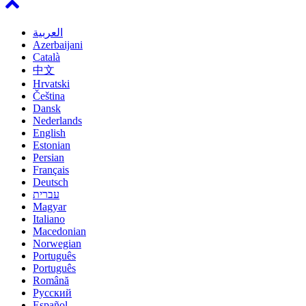
العربية
Azerbaijani
Català
中文
Hrvatski
Čeština
Dansk
Nederlands
English
Estonian
Persian
Français
Deutsch
עברית
Magyar
Italiano
Macedonian
Norwegian
Português
Português
Română
Русский
Español