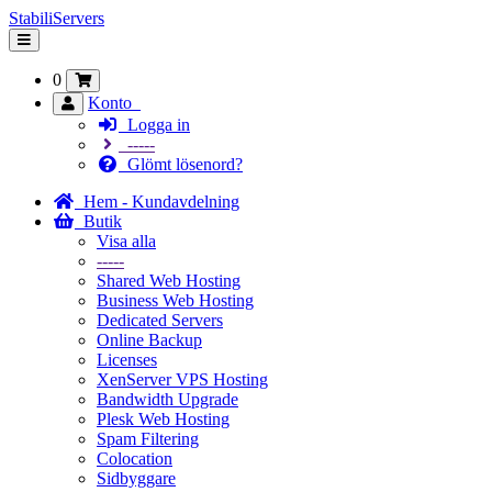
StabiliServers
Växla
navigering
0
Konto
Logga in
-----
Glömt lösenord?
Hem - Kundavdelning
Butik
Visa alla
-----
Shared Web Hosting
Business Web Hosting
Dedicated Servers
Online Backup
Licenses
XenServer VPS Hosting
Bandwidth Upgrade
Plesk Web Hosting
Spam Filtering
Colocation
Sidbyggare