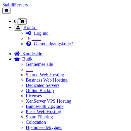
StabiliServers
Skift
navigation
0
Konto
Log ind
-----
Glemt adgangskode?
Kundeside
Butik
Gennemse alle
-----
Shared Web Hosting
Business Web Hosting
Dedicated Servers
Online Backup
Licenses
XenServer VPS Hosting
Bandwidth Upgrade
Plesk Web Hosting
Spam Filtering
Colocation
Hjemmesidebygger