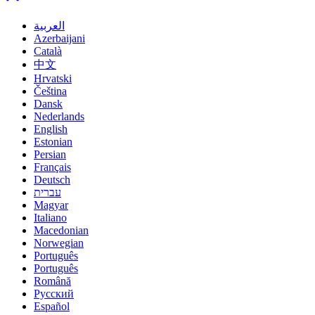
العربية
Azerbaijani
Català
中文
Hrvatski
Čeština
Dansk
Nederlands
English
Estonian
Persian
Français
Deutsch
עברית
Magyar
Italiano
Macedonian
Norwegian
Português
Português
Română
Русский
Español