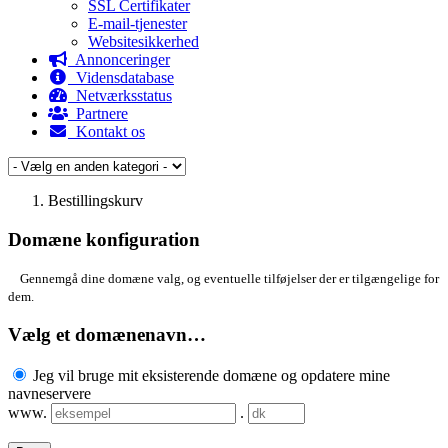
SSL Certifikater
E-mail-tjenester
Websitesikkerhed
Annonceringer
Vidensdatabase
Netværksstatus
Partnere
Kontakt os
Bestillingskurv
Domæne konfiguration
Gennemgå dine domæne valg, og eventuelle tilføjelser der er tilgængelige for
dem.
Vælg et domænenavn…
Jeg vil bruge mit eksisterende domæne og opdatere mine
navneservere
www.
.