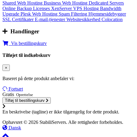
Shared Web Hosting
Business Web Hosting
Dedicated Servers
Online Backup
Licenses
XenServer VPS Hosting
Bandwidth
Upgrade
Plesk Web Hosting
Spam Filtering
Hjemmesidebygger
SSL Certifikater
E-mail-tjenester
Websitesikkerhed
Colocation
Handlinger
Vis bestillingskurv
Tilføjet til indkøbskurv
×
Baseret på dette produkt anbefaler vi:
Fortsæt
Gratis
Oprettelse
Tilføj til bestillingskurv
En beskrivelse (tagline) er ikke tilgængelig for dette produkt.
Ophavsret © 2026 StabiliServers. Alle rettigheder forbeholdes.
Dansk