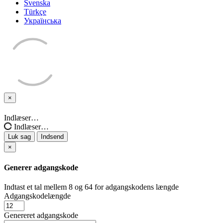
Svenska
Türkçe
Українська
×
Luk
sag
Indlæser…
Indlæser…
Luk sag
Indsend
×
Generer adgangskode
Indtast et tal mellem 8 og 64 for adgangskodens længde
Adgangskodelængde
Genereret adgangskode