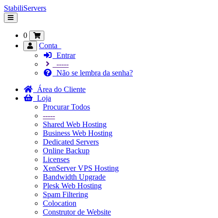
StabiliServers
Alternar
navegação
0
Conta
Entrar
-----
Não se lembra da senha?
Área do Cliente
Loja
Procurar Todos
-----
Shared Web Hosting
Business Web Hosting
Dedicated Servers
Online Backup
Licenses
XenServer VPS Hosting
Bandwidth Upgrade
Plesk Web Hosting
Spam Filtering
Colocation
Construtor de Website