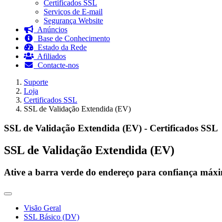
Certificados SSL
Serviços de E-mail
Segurança Website
Anúncios
Base de Conhecimento
Estado da Rede
Afiliados
Contacte-nos
Suporte
Loja
Certificados SSL
SSL de Validação Extendida (EV)
SSL de Validação Extendida (EV) - Certificados SSL
SSL de Validação Extendida (EV)
Ative a barra verde do endereço para confiança máxi
Alternar
navegação
Visão Geral
SSL Básico (DV)