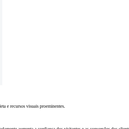
ta e recursos visuais proeminentes.
amente aumenta a confiança dos visitantes e as conversões dos client