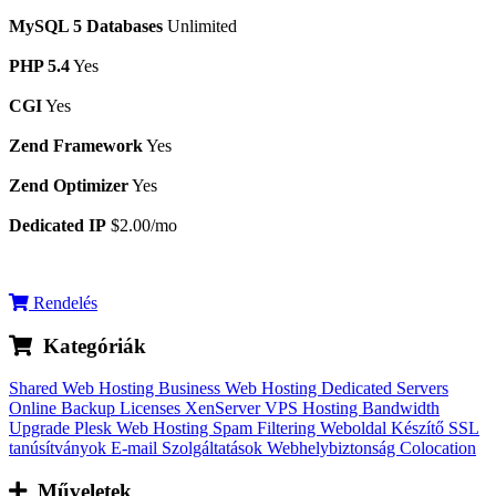
MySQL 5 Databases
Unlimited
PHP 5.4
Yes
CGI
Yes
Zend Framework
Yes
Zend Optimizer
Yes
Dedicated IP
$2.00/mo
Rendelés
Kategóriák
Shared Web Hosting
Business Web Hosting
Dedicated Servers
Online Backup
Licenses
XenServer VPS Hosting
Bandwidth
Upgrade
Plesk Web Hosting
Spam Filtering
Weboldal Készítő
SSL
tanúsítványok
E-mail Szolgáltatások
Webhelybiztonság
Colocation
Műveletek