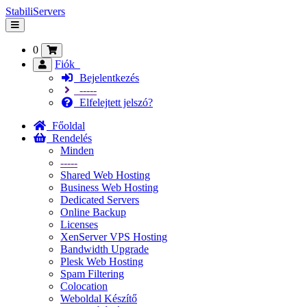
StabiliServers
Váltás
a
navigációra
0
Fiók
Bejelentkezés
-----
Elfelejtett jelszó?
Főoldal
Rendelés
Minden
-----
Shared Web Hosting
Business Web Hosting
Dedicated Servers
Online Backup
Licenses
XenServer VPS Hosting
Bandwidth Upgrade
Plesk Web Hosting
Spam Filtering
Colocation
Weboldal Készítő