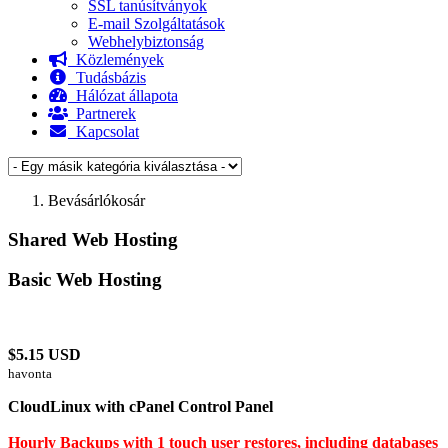
SSL tanúsítványok
E-mail Szolgáltatások
Webhelybiztonság
Közlemények
Tudásbázis
Hálózat állapota
Partnerek
Kapcsolat
Bevásárlókosár
Shared Web Hosting
Basic Web Hosting
$5.15 USD
havonta
CloudLinux with cPanel Control Panel
Hourly Backups with 1 touch user restores, including databases