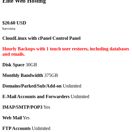
Elite Web Hosting
$20.60 USD
havonta
CloudLinux with cPanel Control Panel
Hourly Backups with 1 touch user restores, including databases
and emails.
Disk Space
30GB
Monthly Bandwidth
375GB
Domains/Parked/Sub/Add-on
Unlimited
E-Mail Accounts and Forwarders
Unlimited
IMAP/SMTP/POP3
Yes
Web Mail
Yes
FTP Accounts
Unlimited