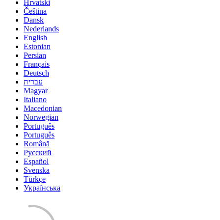
Hrvatski
Čeština
Dansk
Nederlands
English
Estonian
Persian
Français
Deutsch
עברית
Magyar
Italiano
Macedonian
Norwegian
Português
Português
Română
Русский
Español
Svenska
Türkçe
Українська