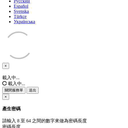
Русский
Español
Svenska
Türkçe
Українська
×
關
閉
載入中...
服
載入中...
務
關閉服務單
送出
單
×
產生密碼
請輸入 8 至 64 之間的數字來做為密碼長度
密碼長度