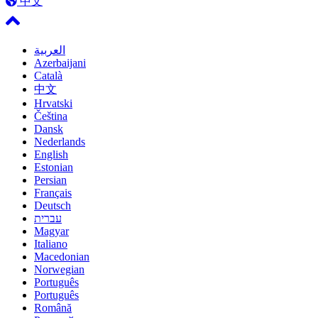
中文
العربية
Azerbaijani
Català
中文
Hrvatski
Čeština
Dansk
Nederlands
English
Estonian
Persian
Français
Deutsch
עברית
Magyar
Italiano
Macedonian
Norwegian
Português
Português
Română