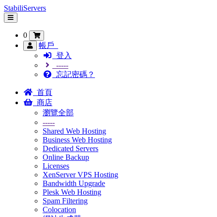
StabiliServers
切
換
0
導
覽
帳戶
登入
-----
忘記密碼？
首頁
商店
瀏覽全部
-----
Shared Web Hosting
Business Web Hosting
Dedicated Servers
Online Backup
Licenses
XenServer VPS Hosting
Bandwidth Upgrade
Plesk Web Hosting
Spam Filtering
Colocation