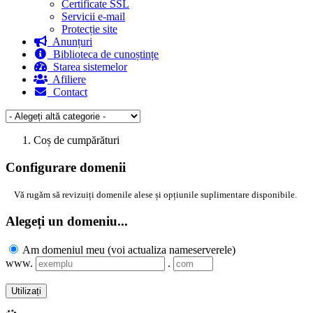
Certificate SSL
Servicii e-mail
Protecție site
Anunțuri
Biblioteca de cunoștințe
Starea sistemelor
Afiliere
Contact
Coș de cumpărături
Configurare domenii
Vă rugăm să revizuiți domenile alese și opțiunile suplimentare disponibile.
Alegeți un domeniu...
Am domeniul meu (voi actualiza nameserverele)
www.
.
Utilizați