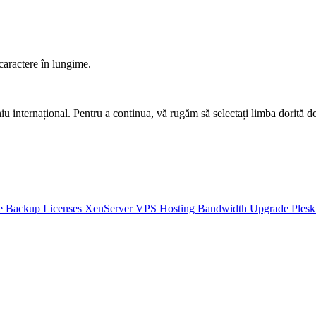
caractere în lungime.
u internațional. Pentru a continua, vă rugăm să selectați limba dorită 
e Backup
Licenses
XenServer VPS Hosting
Bandwidth Upgrade
Ples