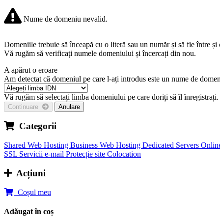
Nume de domeniu nevalid.
Domeniile trebuie să înceapă cu o literă sau un număr
și să fie între
și
Vă rugăm să verificați numele domeniului și încercați din nou.
A apărut o eroare
Am detectat că domeniul pe care l-ați introdus este un nume de domeni
Vă rugăm să selectați limba domeniului pe care doriți să îl înregistrați.
Continuare
Anulare
Categorii
Shared Web Hosting
Business Web Hosting
Dedicated Servers
Onlin
SSL
Servicii e-mail
Protecție site
Colocation
Acțiuni
Coșul meu
Adăugat în coș