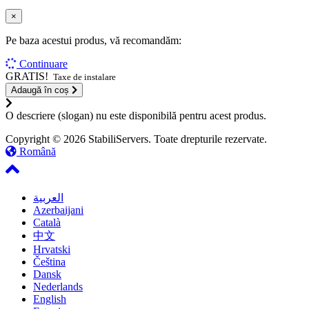
×
Pe baza acestui produs, vă recomandăm:
Continuare
GRATIS!
Taxe de instalare
Adaugă în coș
O descriere (slogan) nu este disponibilă pentru acest produs.
Copyright © 2026 StabiliServers. Toate drepturile rezervate.
Română
العربية
Azerbaijani
Català
中文
Hrvatski
Čeština
Dansk
Nederlands
English