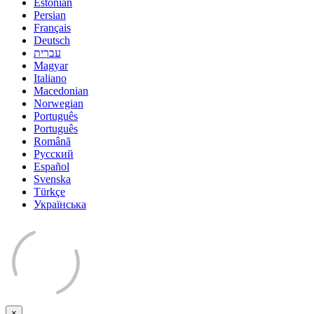
Estonian
Persian
Français
Deutsch
עברית
Magyar
Italiano
Macedonian
Norwegian
Português
Português
Română
Русский
Español
Svenska
Türkçe
Українська
×