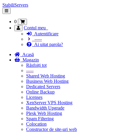
StabiliServers
Navigare
Toggle
0
Contul meu
Autentificare
-----
Ai uitat parola?
Acasă
Magazin
Răsfoiți tot
-----
Shared Web Hosting
Business Web Hosting
Dedicated Servers
Online Backup
Licenses
XenServer VPS Hosting
Bandwidth Upgrade
Plesk Web Hosting
Spam Filtering
Colocation
Constructor de site-uri web