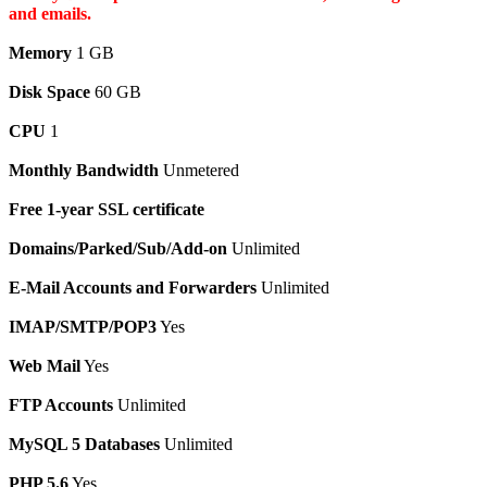
and emails.
Memory
1 GB
Disk Space
60 GB
CPU
1
Monthly Bandwidth
Unmetered
Free 1-year SSL certificate
Domains/Parked/Sub/Add-on
Unlimited
E-Mail Accounts and Forwarders
Unlimited
IMAP/SMTP/POP3
Yes
Web Mail
Yes
FTP Accounts
Unlimited
MySQL 5 Databases
Unlimited
PHP 5.6
Yes