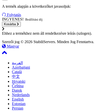
A termék alapján a következőket javasoljuk:
Folytatás
INGYENES!
Beállítási díj
Kosárba
Ehhez a termékhez nem áll rendelkezésre leírás (szlogen).
Szerzői jog © 2026 StabiliServers. Minden Jog Fenntartva.
Magyar
العربية
Azerbaijani
Català
中文
Hrvatski
Čeština
Dansk
Nederlands
English
Estonian
Persian