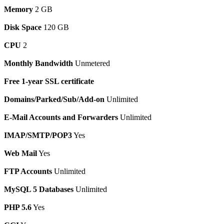
Memory
2 GB
Disk Space
120 GB
CPU
2
Monthly Bandwidth
Unmetered
Free 1-year SSL certificate
Domains/Parked/Sub/Add-on
Unlimited
E-Mail Accounts and Forwarders
Unlimited
IMAP/SMTP/POP3
Yes
Web Mail
Yes
FTP Accounts
Unlimited
MySQL 5 Databases
Unlimited
PHP 5.6
Yes