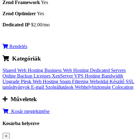
Zend Framework
Yes
Zend Optimizer
Yes
Dedicated IP
$2.00/mo
Rendelés
Kategóriák
Shared Web Hosting
Business Web Hosting
Dedicated Servers
Online Backup
Licenses
XenServer VPS Hosting
Bandwidth
Upgrade
Plesk Web Hosting
Spam Filtering
Weboldal Készítő
SSL
tanúsítványok
E-mail Szolgáltatások
Webhelybiztonság
Colocation
Műveletek
Kosár megtekintése
Kosárba helyezve
×