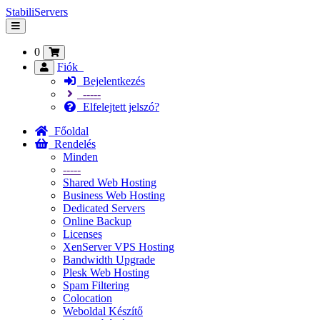
StabiliServers
Váltás
a
navigációra
0
Fiók
Bejelentkezés
-----
Elfelejtett jelszó?
Főoldal
Rendelés
Minden
-----
Shared Web Hosting
Business Web Hosting
Dedicated Servers
Online Backup
Licenses
XenServer VPS Hosting
Bandwidth Upgrade
Plesk Web Hosting
Spam Filtering
Colocation
Weboldal Készítő