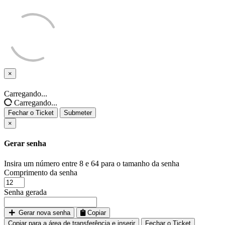
×
Fechar
o
Carregando...
Ticket
Carregando...
Fechar o Ticket
Submeter
×
Gerar senha
Insira um número entre 8 e 64 para o tamanho da senha
Comprimento da senha
Senha gerada
Gerar nova senha
Copiar
Copiar para a área de transferência e inserir
Fechar o Ticket