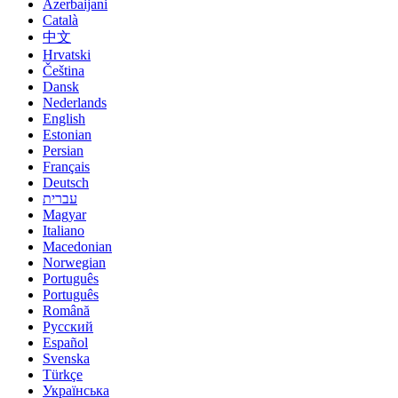
Azerbaijani
Català
中文
Hrvatski
Čeština
Dansk
Nederlands
English
Estonian
Persian
Français
Deutsch
עברית
Magyar
Italiano
Macedonian
Norwegian
Português
Português
Română
Русский
Español
Svenska
Türkçe
Українська