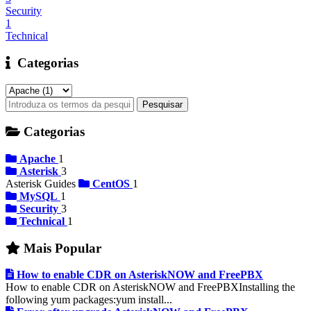
Security
1
Technical
Categorias
Categorias
Apache
1
Asterisk
3
Asterisk Guides
CentOS
1
MySQL
1
Security
3
Technical
1
Mais Popular
How to enable CDR on AsteriskNOW and FreePBX
How to enable CDR on AsteriskNOW and FreePBXInstalling the
following yum packages:yum install...