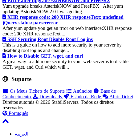
Error after upgrade AsteriskNOW and FreePBX
Yum upgrade breaks AsteriskNOW and FreePBX After yum
updating AsteriskNOW 2.0 I was getting...
XHR response code: 200 XHR responseText: undefined
jQuery status: parsererror
After yum update you get an rrror on web interface:XHR response
code: 200 XHR responseText:...
SSH Securing Root Disable Root Log-ins
This is a guide on how to add more security to your server by
disabling root logins and change...
How to Disable GET, wget, and curl
A great way to add more security to your web server is to disable
GET, wget, and Curl which will...
Suporte
Os Meus Tickets de Suporte
Anúncios
Base de
Conhecimento
Downloads
Estado da Rede
Abrir Ticket
Direitos autorais © 2026 StabiliServers. Todos os direitos
reservados.
Português
العربية