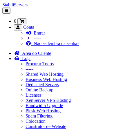
StabiliServers
Alternar
navegação
0
Conta
Entrar
-----
Não se lembra da senha?
Área do Cliente
Loja
Procurar Todos
-----
Shared Web Hosting
Business Web Hosting
Dedicated Servers
Online Backup
Licenses
XenServer VPS Hosting
Bandwidth Upgrade
Plesk Web Hosting
Spam Filtering
Colocation
Construtor de Website